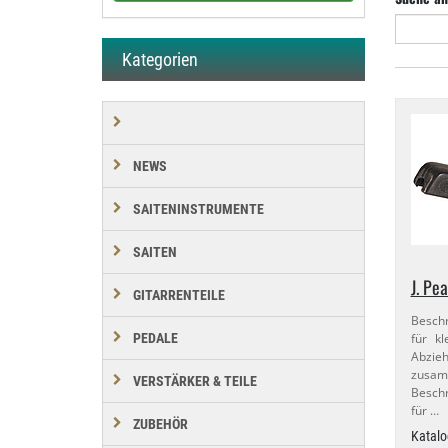
Kategorien
NEWS
SAITENINSTRUMENTE
SAITEN
J. Pea
GITARRENTEILE
Beschr
für kl
PEDALE
Abzie
zusam
VERSTÄRKER & TEILE
Beschr
für …
ZUBEHÖR
Katalo