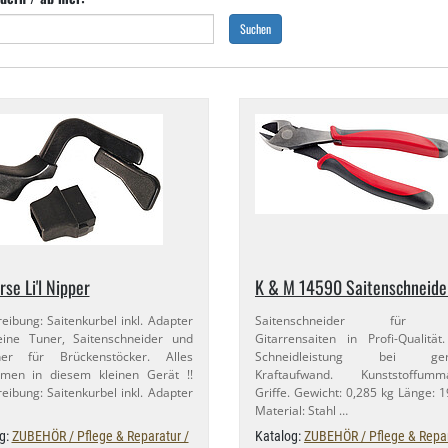
Suchen
rse Li'l Nipper
K & M 14590 Saitenschneide
eibung: Saitenkurbel inkl. Adapter
Saitenschneider für Ba
eine Tuner, Saitenschneider und
Gitarrensaiten in Profi-​Qualitä
her für Brückenstöcker. Alles
Schneidleistung bei ger
men in diesem kleinen Gerät !!
Kraftaufwand. Kunststoffumma
eibung: Saitenkurbel inkl. Adapter
Griffe. Gewicht: 0,​285 kg Länge:
Material: Stahl …
g:
ZUBEHÖR / Pflege & Reparatur /
Katalog:
ZUBEHÖR / Pflege & Repar