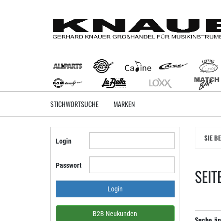
Zum
Hauptinhalt
springen
STICHWORTSUCHE
MARKEN
SIE B
Login
Passwort
SEIT
B2B Neukunden
Suche än