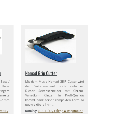
r
Nomad Grip Cutter
ss-​/
Mit dem Music Nomad GRIP Cutter wird
t. Hohe
der Saitenwechsel noch einfacher.
ingem
Dieser Seitenschneider mit Chrom-​
ntelte
Vanadium Klingen in Profi-​Qualität
 192 mm
kommt dank seiner kompakten Form so
gut wie überall hin …
atur /
Katalog:
ZUBEHÖR / Pflege & Reparatur /