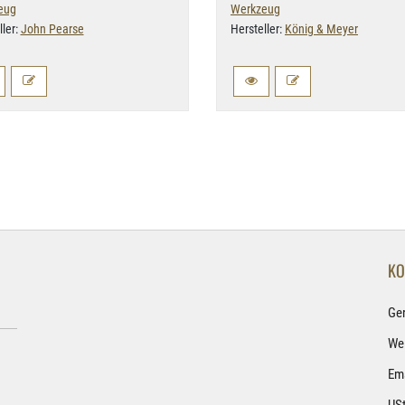
eug
Werkzeug
ller:
John Pearse
Hersteller:
König & Meyer
KO
Ge
Wel
Ema