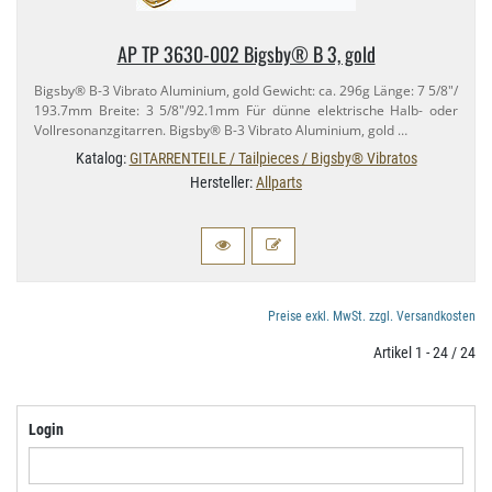
AP TP 3630-​002 Bigsby® B 3, gold
Bigsby® B-​3 Vibrato Aluminium, gold Gewicht: ca. 296g Länge: 7 5/​8"/​
193.​7mm Breite: 3 5/​8"/​92.​1mm Für dünne elektrische Halb- oder
Vollresonanzgitarren. Bigsby® B-​3 Vibrato Aluminium, gold …
Katalog:
GITARRENTEILE / Tailpieces / Bigsby® Vibratos
Hersteller:
Allparts
Preise exkl. MwSt. zzgl. Versandkosten
Artikel 1 - 24 / 24
Login