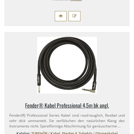
Fender® Kabel Professional 4,​5m bk angl.
Fender(R) Professional Series Kabel sind road-​tauglich, flexibel und
sehr dick ummantelt. Sie verfälschen den natürlichen Klang des
Instruments nicht. Spiralförmige Abschirmung für geräuscharme …
Katalog:
ZUBEHÖR / Kabel, Stecker & Zubehör / Gitarrenkabel