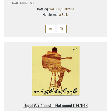
023w/​031/​042/​053
Katalog:
SAITEN / E-Gitarre
Hersteller:
La Bella
Dogal V77 Acoustic Flatwound 014/​048