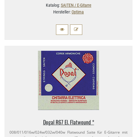
Katalog:
SAITEN / E-Gitarre
Hersteller:
Optima
Dogal R67 El. Flatwound *
008/​011/​016w/​024w/​032w/​040w Flatwound Saite für E-​Gitarre mit