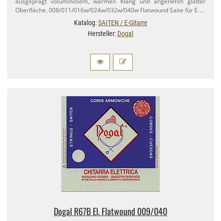
ausgeprägt voluminösem, warmen Klang und angenehm glatter
Oberfläche. 008/​011/​016w/​024w/​032w/​040w Flatwound Saite für E …
Katalog:
SAITEN / E-Gitarre
Hersteller:
Dogal
Dogal R67B El. Flatwound 009/​040