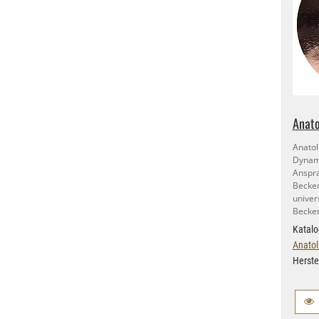
Anato
Anato
Dyna
Anspra
Becken
univer
Becke
Katalo
Anatol
Herste