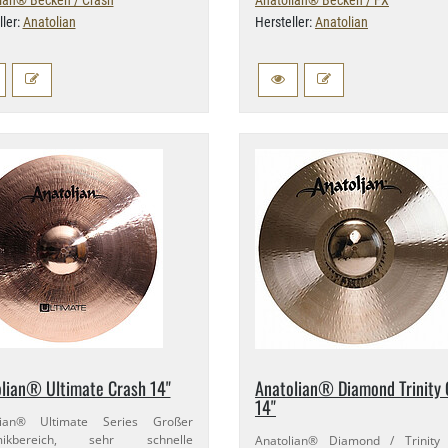
ian® Becken / Crash
Anatolian® Becken / FX
ller:
Anatolian
Hersteller:
Anatolian
lian® Ultimate Crash 14"
Anatolian® Diamond Trinity 
14"
lian® Ultimate Series Großer
mikbereich, sehr schnelle
Anatolian® Diamond / Trinity 