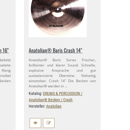
h 16"
Anatolian® Baris Crash 14"
beliebt
Anatolian® Baris Series Frischer,
palette
brillianter und klarer Sound. Schnelle,
r Klang
explosive Ansprache und gut
nsibel
ausbalancierte Obertöne. Vielseitig
 Becken
einsetzbar. Crash 14" Die Becken von
Anatolian® werden in …
Katalog:
DRUMS & PERCUSSION /
Anatolian® Becken / Crash
Hersteller:
Anatolian