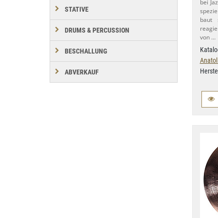
bei Ja
STATIVE
spezie
baut 
reagie
DRUMS & PERCUSSION
von …
Katalo
BESCHALLUNG
Anatol
Herste
ABVERKAUF