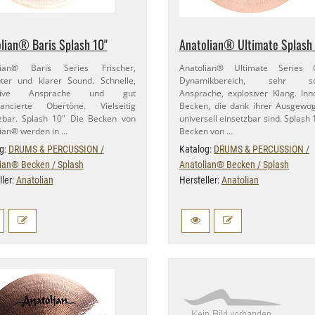
lian® Baris Splash 10"
Anatolian® Ultimate Splash 
lian® Baris Series Frischer,
Anatolian® Ultimate Series 
anter und klarer Sound. Schnelle,
Dynamikbereich, sehr sch
osive Ansprache und gut
Ansprache, explosiver Klang. Inn
lancierte Obertöne. Vielseitig
Becken, die dank ihrer Ausgewo
zbar. Splash 10" Die Becken von
universell einsetzbar sind. Splash 
ian® werden in …
Becken von …
g:
DRUMS & PERCUSSION /
Katalog:
DRUMS & PERCUSSION /
ian® Becken / Splash
Anatolian® Becken / Splash
ller:
Anatolian
Hersteller:
Anatolian