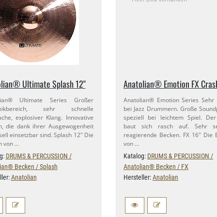
lian® Ultimate Splash 12"
Anatolian® Emotion FX Cras
lian® Ultimate Series Großer
Anatolian® Emotion Series Sehr 
mikbereich, sehr schnelle
bei Jazz Drummern. Große Sound
che, explosiver Klang. Innovative
speziell bei leichtem Spiel. De
, die dank ihrer Ausgewogenheit
baut sich rasch auf. Sehr se
sell einsetzbar sind. Splash 12" Die
reagierende Becken. FX 16" Die
n von …
von …
g:
DRUMS & PERCUSSION /
Katalog:
DRUMS & PERCUSSION /
ian® Becken / Splash
Anatolian® Becken / FX
ller:
Anatolian
Hersteller:
Anatolian