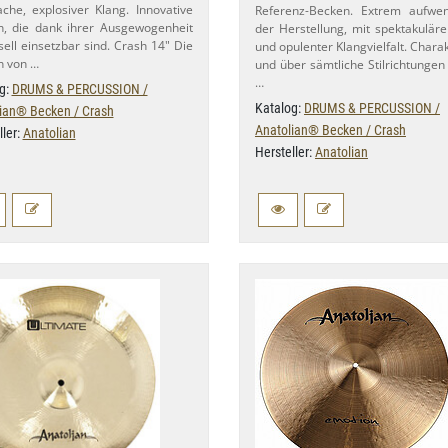
che, explosiver Klang. Innovative
Referenz-​Becken. Extrem aufwe
, die dank ihrer Ausgewogenheit
der Herstellung, mit spektakuläre
sell einsetzbar sind. Crash 14" Die
und opulenter Klangvielfalt. Charak
n von …
und über sämtliche Stilrichtungen
…
g:
DRUMS & PERCUSSION /
Katalog:
DRUMS & PERCUSSION /
ian® Becken / Crash
Anatolian® Becken / Crash
ller:
Anatolian
Hersteller:
Anatolian