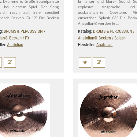
zz Drummern. Große Soundpalette
brillianter und klarer Sound. Sc
ll bei leichtem Spiel. Der Klang
explosive Ansprache un
sich rasch auf. Sehr sensibel
ausbalancierte Obertöne. Viel
rende Becken. FX 12" Die Becken
einsetzbar. Splash 08" Die Bec
Anatolian® werden in …
g:
DRUMS & PERCUSSION /
Katalog:
DRUMS & PERCUSSION /
ian® Becken / FX
Anatolian® Becken / Splash
ller:
Anatolian
Hersteller:
Anatolian