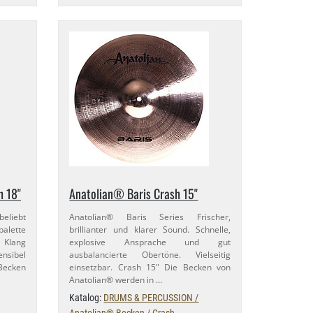
h 18"
Anatolian® Baris Crash 15"
beliebt
Anatolian® Baris Series Frischer,
palette
brillianter und klarer Sound. Schnelle,
r Klang
explosive Ansprache und gut
nsibel
ausbalancierte Obertöne. Vielseitig
 Becken
einsetzbar. Crash 15" Die Becken von
Anatolian® werden in …
Katalog:
DRUMS & PERCUSSION /