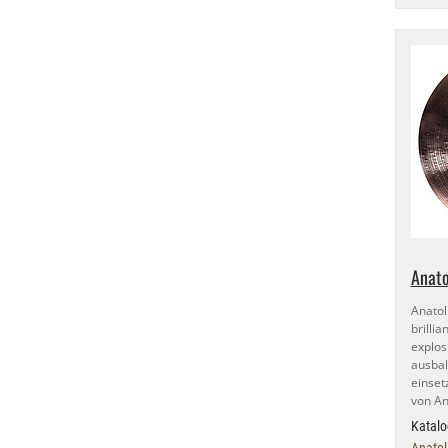
Anato
Anato
brilli
expl
ausba
einset
von An
Katalo