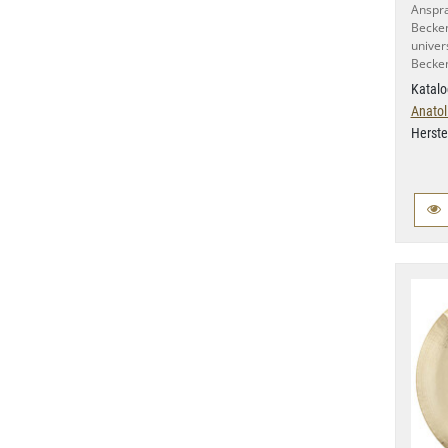
Anspra
Becken
univer
Becke
Katalo
Anatol
Herste