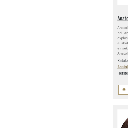
Anato
Anato
brilli
expl
ausba
einset
Anatol
Katalo
Anatol
Herste