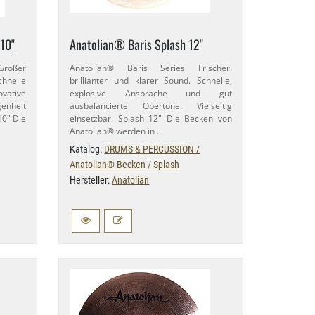
10"
Anatolian® Baris Splash 12"
Großer
Anatolian® Baris Series Frischer,
nelle
brillianter und klarer Sound. Schnelle,
ovative
explosive Ansprache und gut
genheit
ausbalancierte Obertöne. Vielseitig
10" Die
einsetzbar. Splash 12" Die Becken von
Anatolian® werden in …
Katalog:
DRUMS & PERCUSSION /
Anatolian® Becken / Splash
Hersteller:
Anatolian