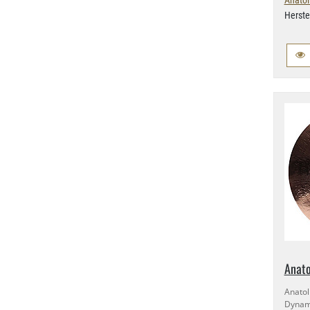
Anatol
Herste
Anato
Anato
Dyna