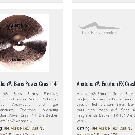
lian® Baris Power Crash 14"
Anatolian® Emotion FX Cras
lian® Baris Series Frischer,
Anatolian® Emotion Series Sehr 
anter und klarer Sound. Schnelle,
bei Jazz Drummern. Große Sound
osive Ansprache und gut
speziell bei leichtem Spiel. De
lancierte Obertöne. Vielseitig
baut sich rasch auf. Sehr se
zbar. Power Crash 14" Die Becken
reagierende Becken. FX 18" Die
atolian® werden …
von …
g:
DRUMS & PERCUSSION /
Katalog:
DRUMS & PERCUSSION /