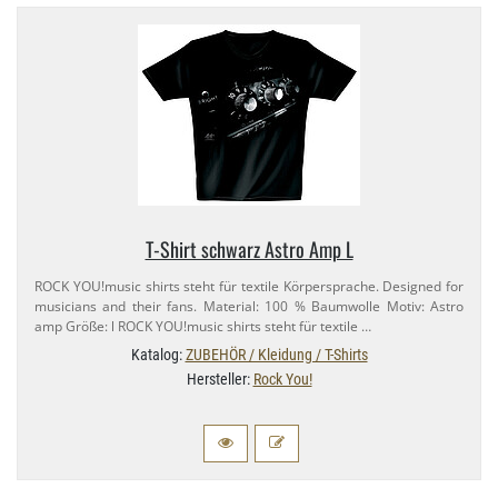
T-​Shirt schwarz Astro Amp L
ROCK YOU!music shirts steht für textile Körpersprache. Designed for
musicians and their fans. Material: 100 % Baumwolle Motiv: Astro
amp Größe: l ROCK YOU!music shirts steht für textile …
Katalog:
ZUBEHÖR / Kleidung / T-Shirts
Hersteller:
Rock You!