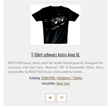
T-​Shirt schwarz Astro Amp XL
ROCK YOU!music shirts steht für textile Körpersprache. Designed for
musicians and their fans. Material: 100 % Baumwolle Motiv: Astro
amp Größe: XL ROCK YOU!music shirts steht für textile …
Katalog:
ZUBEHÖR / Kleidung / T-Shirts
Hersteller:
Rock You!