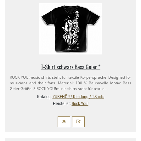
T-​Shirt schwarz Bass Geier *
ROCK YOU!music shirts steht für textile Körpersprache. Designed for
musicians and their fans. Material: 100 % Baumwolle Motiv: Bass
Geier Größe: S ROCK YOU!music shirts steht für textile …
Katalog:
ZUBEHÖR / Kleidung / T-Shirts
Hersteller:
Rock You!