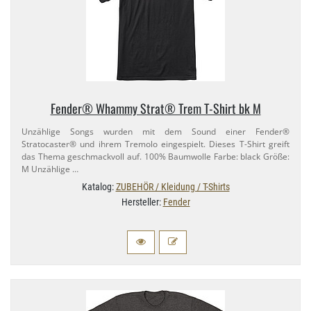
Fender® Whammy Strat® Trem T-​Shirt bk M
Unzählige Songs wurden mit dem Sound einer Fender®
Stratocaster® und ihrem Tremolo eingespielt. Dieses T-​Shirt greift
das Thema geschmackvoll auf. 100% Baumwolle Farbe: black Größe:
M Unzählige …
Katalog:
ZUBEHÖR / Kleidung / T-Shirts
Hersteller:
Fender