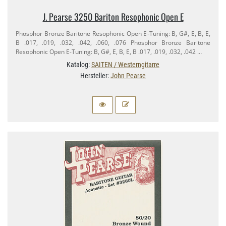
J. Pearse 3250 Bariton Resophonic Open E
Phosphor Bronze Baritone Resophonic Open E-​Tuning: B, G#, E, B, E,
B .017, .019, .032, .042, .060, .076 Phosphor Bronze Baritone
Resophonic Open E-​Tuning: B, G#, E, B, E, B .017, .019, .032, .042 …
Katalog:
SAITEN / Westerngitarre
Hersteller:
John Pearse