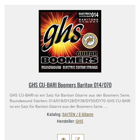
GHS CU-​BARI Boomers Bariton 014/​070
GHS CU-​BARI ist ein Satz für Bariton Gitarre aus der Boomers Serie.
Roundwound Stärken: 014/​018/​DY28/​DY38/​DY50/​DY70 GHS CU-​BARI
ist ein Satz für Bariton Gitarre aus der Boomers Serie. …
Katalog:
SAITEN / E-Gitarre
Hersteller:
GHS