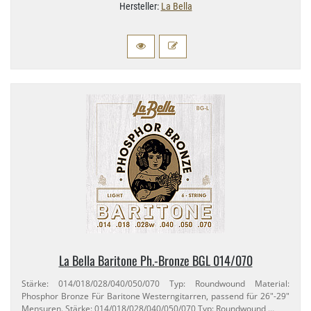
Hersteller:
La Bella
La Bella Baritone Ph.​-Bronze BGL 014/​070
Stärke: 014/​018/​028/​040/​050/​070 Typ: Roundwound Material:
Phosphor Bronze Für Baritone Westerngitarren, passend für 26"-​29"
Mensuren. Stärke: 014/​018/​028/​040/​050/​070 Typ: Roundwound …