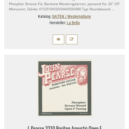
Phosphor Bronze Für Baritone Westerngitarren, passend für 26"-​29"
Mensuren. Stärke: 015/​019/​030/​044/​056/​080 Typ: Roundwound …
Katalog:
SAITEN / Westerngitarre
Hersteller:
La Bella
J. Pearse 3210 Bariton Acoustic Open F