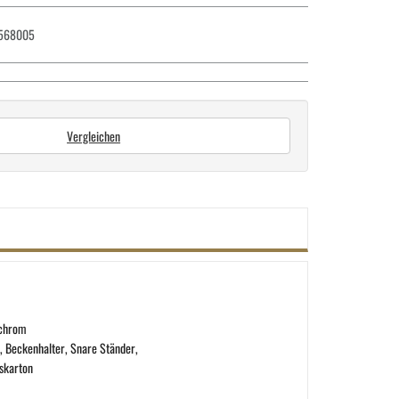
568005
Vergleichen
 chrom
n, Beckenhalter, Snare Ständer,
fskarton