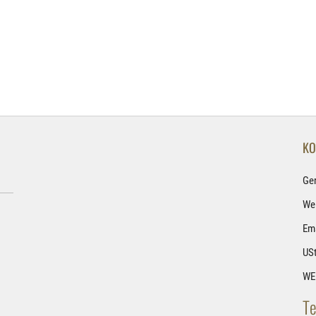
KO
Ge
Wel
Ema
USt
WE
Te