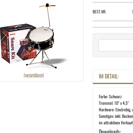
BEST.NR.
IM DETAIL:
[vergrößern]
Farbe: Schwarz
Trommel: 10" x 4,5"
Hardware: Einstrebig,
Sonstiges: inkl. Becke
im attraktiven Verkau
Downloads: