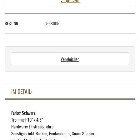
[vergrößern]
BEST.NR.
568005
Vergleichen
IM DETAIL:
Farbe: Schwarz
Trommel: 10" x 4,5"
Hardware: Einstrebig, chrom
Sonstiges: inkl. Becken, Beckenhalter, Snare Ständer,