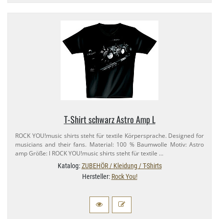
T-​Shirt schwarz Astro Amp L
ROCK YOU!music shirts steht für textile Körpersprache. Designed for
musicians and their fans. Material: 100 % Baumwolle Motiv: Astro
amp Größe: l ROCK YOU!music shirts steht für textile …
Katalog:
ZUBEHÖR / Kleidung / T-Shirts
Hersteller:
Rock You!