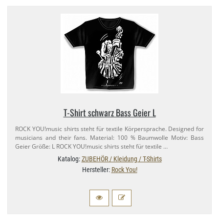
T-​Shirt schwarz Bass Geier L
ROCK YOU!music shirts steht für textile Körpersprache. Designed for
musicians and their fans. Material: 100 % Baumwolle Motiv: Bass
Geier Größe: L ROCK YOU!music shirts steht für textile …
Katalog:
ZUBEHÖR / Kleidung / T-Shirts
Hersteller:
Rock You!