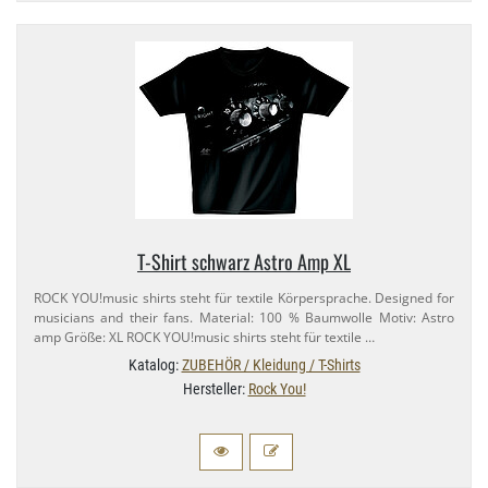
T-​Shirt schwarz Astro Amp XL
ROCK YOU!music shirts steht für textile Körpersprache. Designed for
musicians and their fans. Material: 100 % Baumwolle Motiv: Astro
amp Größe: XL ROCK YOU!music shirts steht für textile …
Katalog:
ZUBEHÖR / Kleidung / T-Shirts
Hersteller:
Rock You!