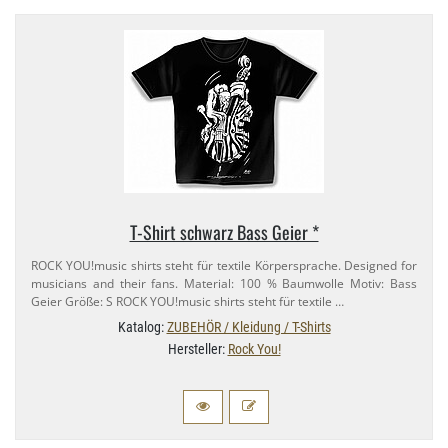
T-​Shirt schwarz Bass Geier *
ROCK YOU!music shirts steht für textile Körpersprache. Designed for
musicians and their fans. Material: 100 % Baumwolle Motiv: Bass
Geier Größe: S ROCK YOU!music shirts steht für textile …
Katalog:
ZUBEHÖR / Kleidung / T-Shirts
Hersteller:
Rock You!