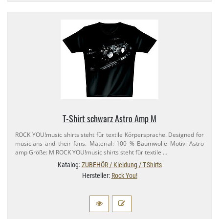
T-​Shirt schwarz Astro Amp M
ROCK YOU!music shirts steht für textile Körpersprache. Designed for
musicians and their fans. Material: 100 % Baumwolle Motiv: Astro
amp Größe: M ROCK YOU!music shirts steht für textile …
Katalog:
ZUBEHÖR / Kleidung / T-Shirts
Hersteller:
Rock You!