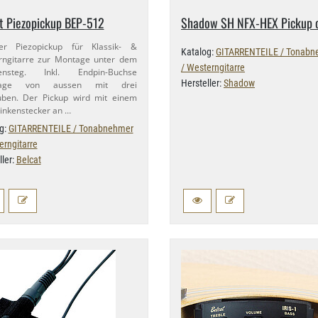
t Piezopickup BEP-​512
Shadow SH NFX-​HEX Pickup 
ver Piezopickup für Klassik- &
Katalog:
GITARRENTEILE / Tonabn
rngitarre zur Montage unter dem
/ Westerngitarre
rensteg. Inkl. Endpin-​Buchse
Hersteller:
Shadow
tage von aussen mit drei
uben. Der Pickup wird mit einem
linkenstecker an …
g:
GITARRENTEILE / Tonabnehmer
erngitarre
ller:
Belcat