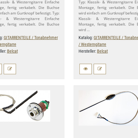
lassik- & Westerngitarre Einfache
Typ: Klassik- & Westerngitarre E
e, fertig verkabelt. Die Buchse
Montage, fertig verkabelt. Die
infach am Gurtknopf befestigt. Typ:
wird einfach am Gurtknopf befestig
ik- & Westerngitarre Einfache
Klassik- & Westerngitarre Ei
e, fertig verkabelt. Die Buchse
Montage, fertig verkabelt. Die
wird …
g:
GITARRENTEILE / Tonabnehmer
Katalog:
GITARRENTEILE / Tonabn
erngitarre
/ Westerngitarre
ller:
Belcat
Hersteller:
Belcat