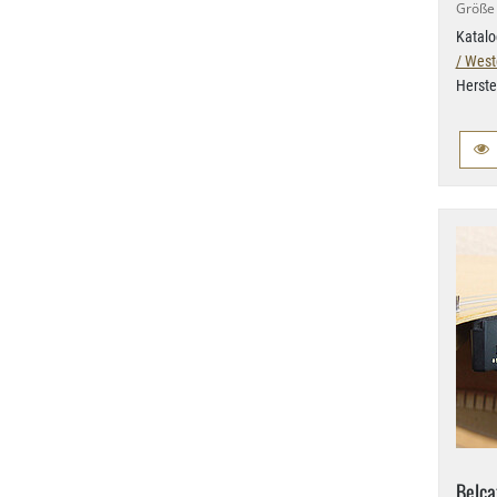
Größe 
Katalo
/ West
Herste
Belca