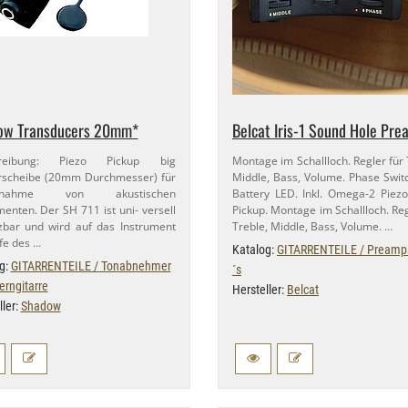
ow Transducers 20mm*
Belcat Iris-​1 Sound Hole Pr
hreibung: Piezo Pickup big
Montage im Schallloch. Regler für 
rscheibe (20mm Durchmesser) für
Middle, Bass, Volume. Phase Swit
bnahme von akustischen
Battery LED. Inkl. Omega-​2 Piez
menten. Der SH 711 ist uni- versell
Pickup. Montage im Schallloch. Reg
zbar und wird auf das Instrument
Treble, Middle, Bass, Volume. …
lfe des …
Katalog:
GITARRENTEILE / Preamp
g:
GITARRENTEILE / Tonabnehmer
´s
erngitarre
Hersteller:
Belcat
ller:
Shadow