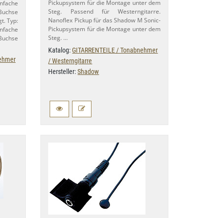
Pickupsystem für die Montage unter dem
infache
Steg. Passend für Westerngitarre.
 Buchse
Nanoflex Pickup für das Shadow M Sonic-​
t. Typ:
Pickupsystem für die Montage unter dem
nfache
Steg. …
 Buchse
Katalog:
GITARRENTEILE / Tonabnehmer
ehmer
/ Westerngitarre
Hersteller:
Shadow