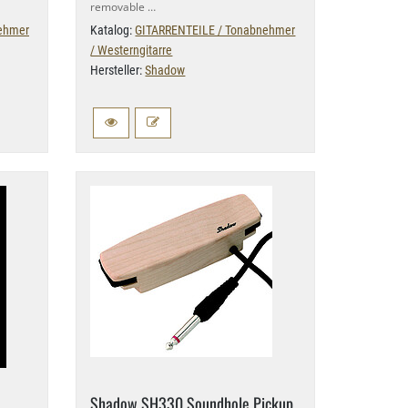
removable …
ehmer
Katalog:
GITARRENTEILE / Tonabnehmer
/ Westerngitarre
Hersteller:
Shadow
Shadow SH330 Soundhole Pickup