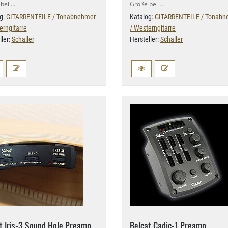
bei …
Größe bei …
g:
GITARRENTEILE / Tonabnehmer
Katalog:
GITARRENTEILE / Tonabn
erngitarre
/ Westerngitarre
ller:
Schaller
Hersteller:
Schaller
t Iris-​3 Sound Hole Preamp
Belcat Cadic-​1 Preamp