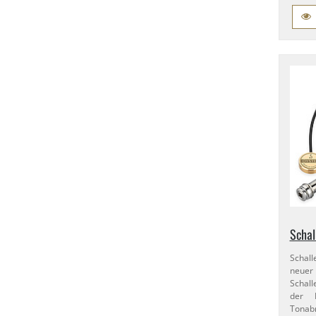
Schal
Schall
neuer
Schall
der K
Tonab