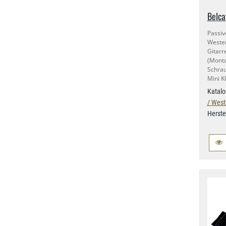
Belca
Passi
Weste
Gitar
(Mon
Schra
Mini K
Katalo
/ West
Herste