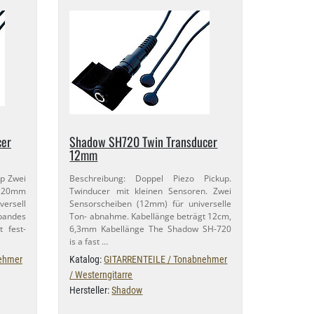
cer
Shadow SH720 Twin Transducer
12mm
up Zwei
Beschreibung: Doppel Piezo Pickup.
 20mm
Twinducer mit kleinen Sensoren. Zwei
versell
Sensorscheiben (12mm) für universelle
bandes
Ton- abnahme. Kabellänge beträgt 12cm,
t fest-
6,​3mm Kabellänge The Shadow SH-​720
is a fast …
ehmer
Katalog:
GITARRENTEILE / Tonabnehmer
/ Westerngitarre
Hersteller:
Shadow