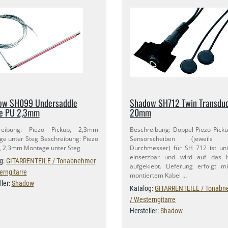
ow SH099 Undersaddle
Shadow SH712 Twin Transdu
e PU 2,​3mm
20mm
reibung: Piezo Pickup, 2,​3mm
Beschreibung: Doppel Piezo Pick
e unter Steg Beschreibung: Piezo
Sensorscheiben (jeweils
, 2,​3mm Montage unter Steg
Durchmesser) für SH 712 ist uni
einsetzbar und wird auf das 
g:
GITARRENTEILE / Tonabnehmer
aufgeklebt. Lieferung erfolgt mi
erngitarre
montiertem Kabel …
ller:
Shadow
Katalog:
GITARRENTEILE / Tonabn
/ Westerngitarre
Hersteller:
Shadow