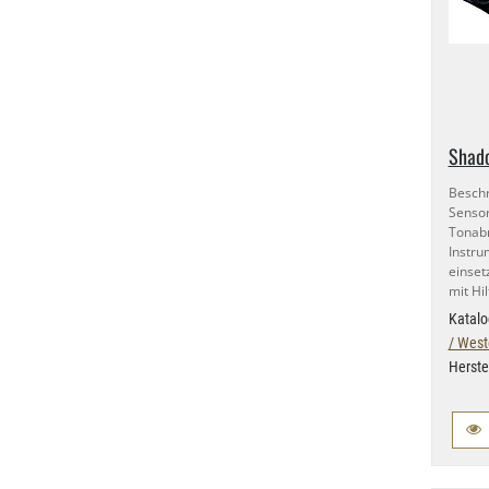
Shad
Besc
Senso
Tona
Instru
einset
mit Hi
Katalo
/ West
Herste