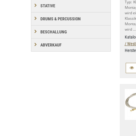
Typ: K
STATIVE
Montag
wird e
Klass
DRUMS & PERCUSSION
Montag
wird …
BESCHALLUNG
Katalo
/ West
ABVERKAUF
Herste