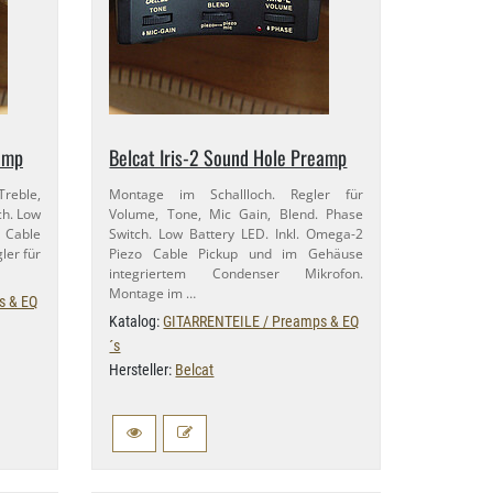
eamp
Belcat Iris-​2 Sound Hole Preamp
Treble,
Montage im Schallloch. Regler für
ch. Low
Volume, Tone, Mic Gain, Blend. Phase
o Cable
Switch. Low Battery LED. Inkl. Omega-​2
ler für
Piezo Cable Pickup und im Gehäuse
integriertem Condenser Mikrofon.
Montage im …
s & EQ
Katalog:
GITARRENTEILE / Preamps & EQ
´s
Hersteller:
Belcat