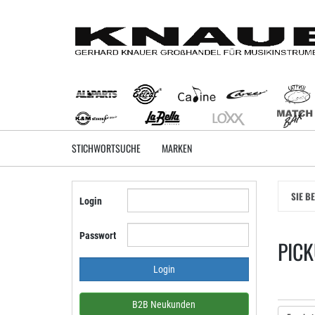
Zum
Hauptinhalt
springen
STICHWORTSUCHE
MARKEN
SIE B
Login
Passwort
PIC
B2B Neukunden