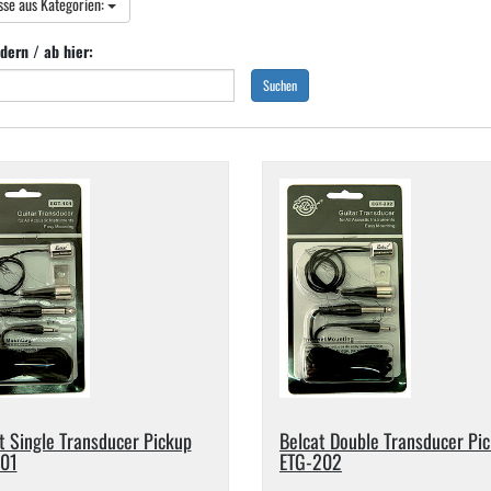
sse aus Kategorien:
dern / ab hier:
Suchen
t Single Transducer Pickup
Belcat Double Transducer Pi
101
ETG-​202