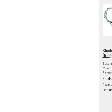
Shad
Bridg
Besch
Montag
Pickup
Katalo
/ West
Herste