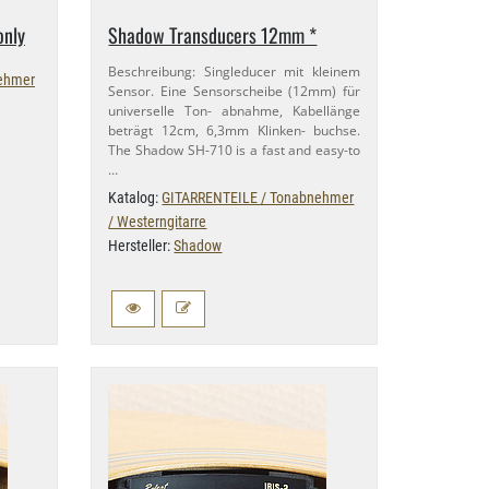
only
Shadow Transducers 12mm *
Beschreibung: Singleducer mit kleinem
ehmer
Sensor. Eine Sensorscheibe (12mm) für
universelle Ton- abnahme, Kabellänge
beträgt 12cm, 6,​3mm Klinken- buchse.
The Shadow SH-​710 is a fast and easy-​to
…
Katalog:
GITARRENTEILE / Tonabnehmer
/ Westerngitarre
Hersteller:
Shadow