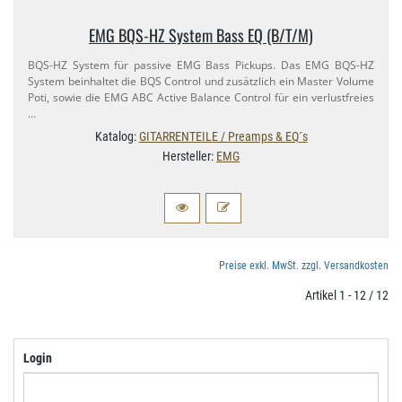
EMG BQS-​HZ System Bass EQ (B/​T/M)
BQS-​HZ System für passive EMG Bass Pickups. Das EMG BQS-​HZ
System beinhaltet die BQS Control und zusätzlich ein Master Volume
Poti, sowie die EMG ABC Active Balance Control für ein verlustfreies
…
Katalog:
GITARRENTEILE / Preamps & EQ´s
Hersteller:
EMG
Preise exkl. MwSt. zzgl. Versandkosten
Artikel 1 - 12 / 12
Login