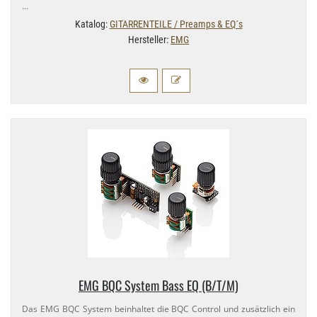
…
Katalog:
GITARRENTEILE / Preamps & EQ´s
Hersteller:
EMG
EMG BQC System Bass EQ (B/​T/M)
Das EMG BQC System beinhaltet die BQC Control und zusätzlich ein