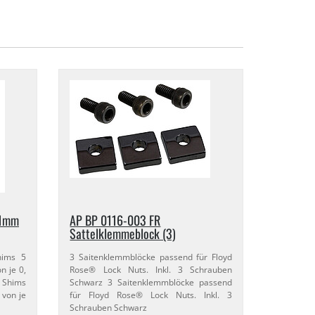
​1mm
AP BP 0116-​003 FR
Sattelklemmeblock (3)
hims 5
3 Saitenklemmblöcke passend für Floyd
 je 0,​
Rose® Lock Nuts. Inkl. 3 Schrauben
 Shims
Schwarz 3 Saitenklemmblöcke passend
 von je
für Floyd Rose® Lock Nuts. Inkl. 3
Schrauben Schwarz