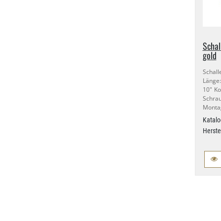
Schal
gold
Schall
Länge
10" Ko
Schra
Montag
Katalo
Herste