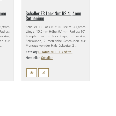
​9mm
Schaller FR Lock Nut R2 41,​4mm
Ruthenium
42,​9mm
Schaller FR Lock Nut R2 Breite: 41,​4mm
adius:
Länge: 15,​5mm Höhe: 9,​1mm Radius: 10"
Locking
Komplett mit 3 Lock Caps, 3 Locking
en zur
Schrauben, 2 metrische Schrauben zur
 …
Montage von der Halsrückseite, 2 …
Katalog:
GITARRENTEILE / Sättel
Hersteller:
Schaller