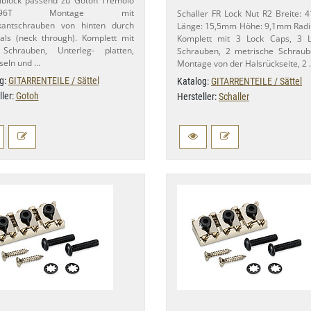
block passend zu Gotoh Tremolo
​1996T Montage mit
Schaller FR Lock Nut R2 Breite: 
kantschrauben von hinten durch
Länge: 15,​5mm Höhe: 9,​1mm Radi
ls (neck through). Komplett mit
Komplett mit 3 Lock Caps, 3 L
 Schrauben, Unterleg- platten,
Schrauben, 2 metrische Schraub
seln und …
Montage von der Halsrückseite, 2
g:
GITARRENTEILE / Sättel
Katalog:
GITARRENTEILE / Sättel
ller:
Gotoh
Hersteller:
Schaller