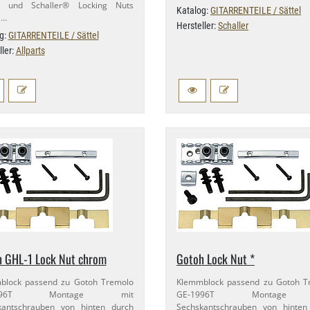
 und Schaller® Locking Nuts
Katalog:
GITARRENTEILE / Sättel
 …
Hersteller:
Schaller
g:
GITARRENTEILE / Sättel
ller:
Allparts
 GHL-​1 Lock Nut chrom
Gotoh Lock Nut *
block passend zu Gotoh Tremolo
Klemmblock passend zu Gotoh T
​1996T Montage mit
GE-​1996T Montage
kantschrauben von hinten durch
Sechskantschrauben von hinten