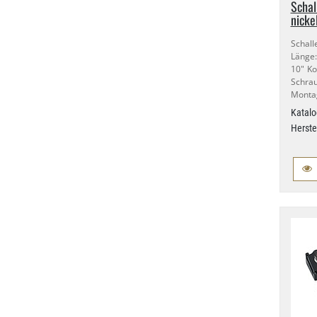
Schal
nicke
Schall
Länge
10" Ko
Schra
Montag
Katalo
Herste