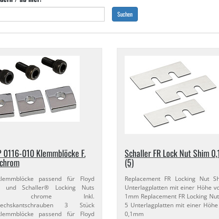
Suchen
 0116-​010 Klemmblöcke F.​
Schaller FR Lock Nut Shim 0,
 chrom
(5)
lklemmblöcke passend für Floyd
Replacement FR Locking Nut S
 und Schaller® Locking Nuts
Unterlagplatten mit einer Höhe von
be: chrome Inkl.
1mm Replacement FR Locking Nut
sechskantschrauben 3 Stück
5 Unterlagplatten mit einer Höhe
lklemmblöcke passend für Floyd
0,​1mm