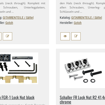
ls (neck through). Komplett mit
den Hals (neck through). Kompl
 Schrauben, Unterlegplatten,
allen Schrauben, Unterleg- pl
seln und …
Schlüsseln und …
g:
GITARRENTEILE / Sättel
Katalog:
GITARRENTEILE / Sättel
ller:
Gotoh
Hersteller:
Gotoh
 FGR-​1 Lock Nut black
Schaller FR Lock Nut R2 41,
chrome