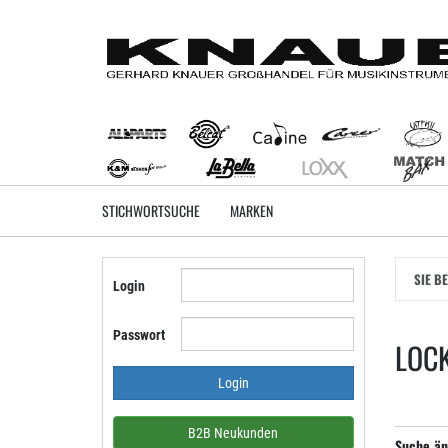
Zum
Hauptinhalt
springen
STICHWORTSUCHE
MARKEN
SIE B
Login
Passwort
LOC
B2B Neukunden
Suche än