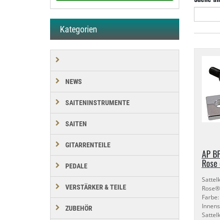
Kategorien
NEWS
SAITENINSTRUMENTE
SAITEN
GITARRENTEILE
AP BP
Rose
PEDALE
Satte
VERSTÄRKER & TEILE
Rose®
Far
Innen
ZUBEHÖR
Satte