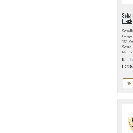
Schal
black
Schall
Länge
10" Ko
Schra
Montag
Katalo
Herste