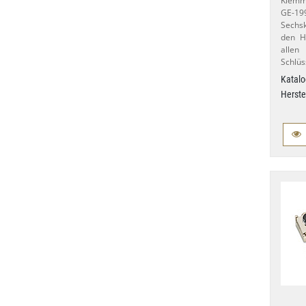
Klemm
GE-
Sechs
den Ha
allen
Schlüs
Katalo
Herste