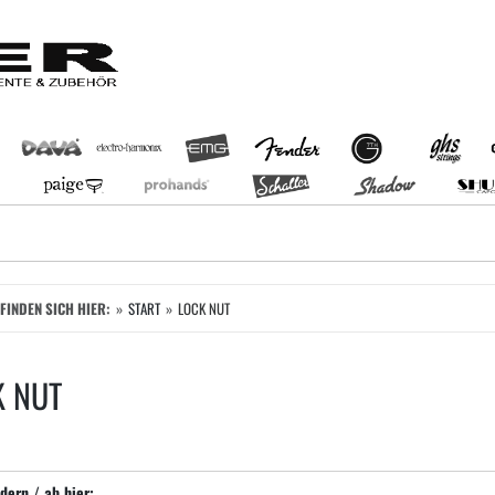
EFINDEN SICH HIER:
START
LOCK NUT
K NUT
dern / ab hier: