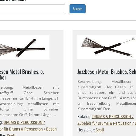
Suchen
esen Metal Brushes, o.
Jazzbesen Metal Brushes, Sc
ber
Beschreibung: Metallbese
Kunststoffgriff. Der Besen ist 
hreibung: Metallbesen mit
eines Schiebers ein- und ausfa
tstoffgriff Ohne Schieber
Durchmesser am Griff: 14 mm Lä
esser am Griff: 14 mm Länge: 31
cm Beschreibung: Metallbes
schreibung: Metallbesen mit
Kunststoffgriff. Der …
tstoffgriff Ohne Schieber
esser am Griff: 14 mm Länge: …
Katalog:
DRUMS & PERCUSSION /
g:
DRUMS & PERCUSSION /
Zubehör für Drums & Percussion /
r für Drums & Percussion / Besen
Hersteller:
Scott
ller:
Scott