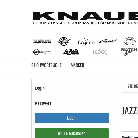
Zum
Hauptinhalt
springen
STICHWORTSUCHE
MARKEN
SIE B
Login
Passwort
JAZZ
B2B Neukunden
Suche än