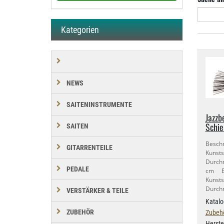
Kategorien
NEWS
SAITENINSTRUMENTE
Jazzb
Schie
SAITEN
Besc
GITARRENTEILE
Kuns
Durchm
PEDALE
cm Be
Kuns
Durchm
VERSTÄRKER & TEILE
Katalo
ZUBEHÖR
Zubehö
Herste