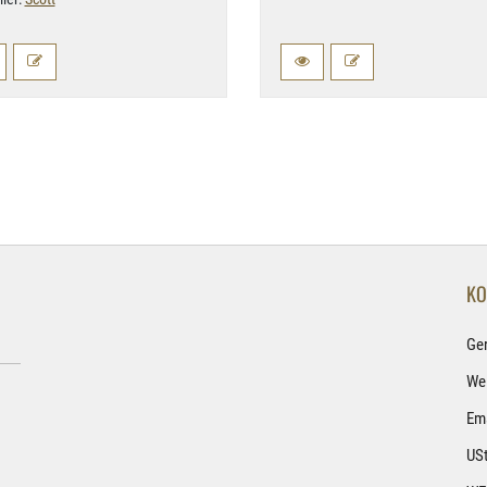
KO
Ge
Wel
Ema
USt