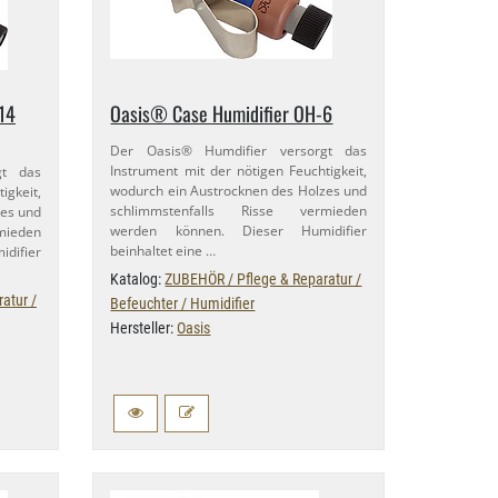
14
Oasis® Case Humidifier OH-​6
Der Oasis® Humdifier versorgt das
Instrument mit der nötigen Feuchtigkeit,
gt das
wodurch ein Austrocknen des Holzes und
igkeit,
schlimmstenfalls Risse vermieden
zes und
werden können. Dieser Humidifier
mieden
beinhaltet eine …
difier
Katalog:
ZUBEHÖR / Pflege & Reparatur /
atur /
Befeuchter / Humidifier
Hersteller:
Oasis