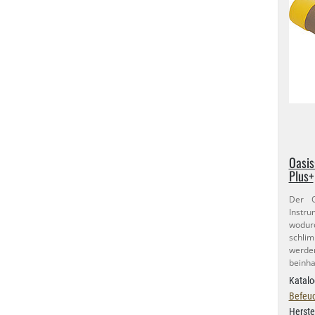
Oasis
Plus+
Der O
Instru
wodurc
schli
werde
beinha
Katalo
Befeuc
Herste