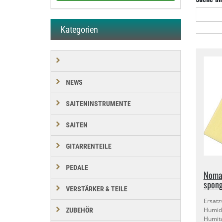
Kategorien
NEWS
SAITENINSTRUMENTE
SAITEN
GITARRENTEILE
PEDALE
Nomad
spon
VERSTÄRKER & TEILE
Ersa
Humid
ZUBEHÖR
Humita