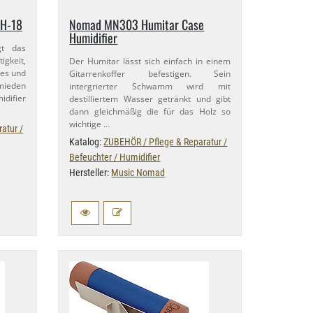
H-​18
Nomad MN303 Humitar Case
Humidifier
gt das
igkeit,
Der Humitar lässt sich einfach in einem
zes und
Gitarrenkoffer befestigen. Sein
mieden
intergrierter Schwamm wird mit
difier
destilliertem Wasser getränkt und gibt
dann gleichmäßig die für das Holz so
wichtige …
atur /
Katalog:
ZUBEHÖR / Pflege & Reparatur /
Befeuchter / Humidifier
Hersteller:
Music Nomad