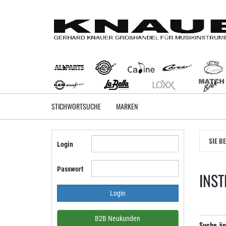
Zum
Hauptinhalt
springen
STICHWORTSUCHE
MARKEN
SIE B
Login
Passwort
INS
B2B Neukunden
Suche än