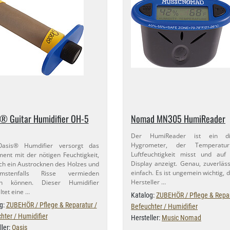
® Guitar Humidifier OH-​5
Nomad MN305 HumiReader
Der HumiReader ist ein dig
Hygrometer, der Temperatu
asis® Humdifier versorgt das
Luftfeuchtigkeit misst und auf
ment mit der nötigen Feuchtigkeit,
Display anzeigt. Genau, zuverläs
h ein Austrocknen des Holzes und
einfach. Es ist ungemein wichtig, 
mmstenfalls Risse vermieden
Hersteller …
n können. Dieser Humidifier
ltet eine …
Katalog:
ZUBEHÖR / Pflege & Repar
g:
ZUBEHÖR / Pflege & Reparatur /
Befeuchter / Humidifier
hter / Humidifier
Hersteller:
Music Nomad
ller:
Oasis