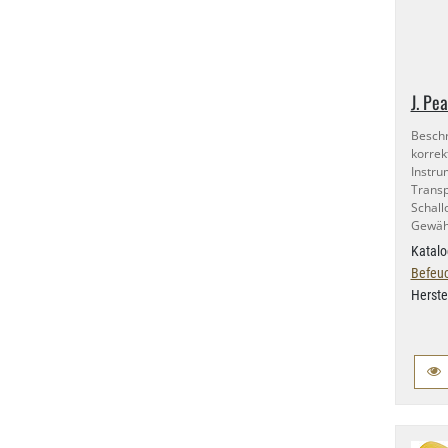
J. Pe
Besch
korre
Instr
Trans
Schal
Gewähr
Katalo
Befeuc
Herste