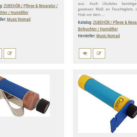
aus. Auch Ukuleles benötig
g:
ZUBEHÖR / Pflege & Reparatur /
gewisses Maß an Feuchtigkeit, 
hter / Humidifier
Holz vor dem …
ller:
Music Nomad
Katalog:
ZUBEHÖR / Pflege & Repar
Befeuchter / Humidifier
Hersteller:
Music Nomad