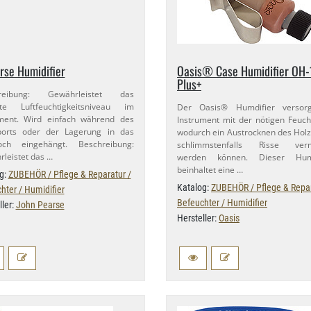
arse Humidifier
Oasis® Case Humidifier OH-​
Plus+
reibung: Gewährleistet das
kte Luftfeuchtigkeitsniveau im
Der Oasis® Humdifier versor
ument. Wird einfach während des
Instrument mit der nötigen Feucht
ports oder der Lagerung in das
wodurch ein Austrocknen des Hol
loch eingehängt. Beschreibung:
schlimmstenfalls Risse ver
leistet das …
werden können. Dieser Humi
beinhaltet eine …
g:
ZUBEHÖR / Pflege & Reparatur /
Katalog:
ZUBEHÖR / Pflege & Repar
hter / Humidifier
Befeuchter / Humidifier
ller:
John Pearse
Hersteller:
Oasis