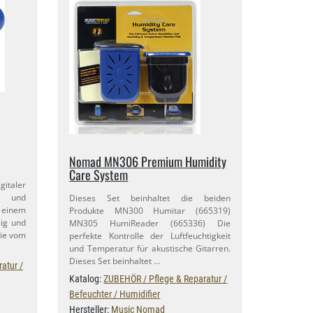
Nomad MN306 Premium Humidity
Care System
italer
r und
Dieses Set beinhaltet die beiden
 einem
Produkte MN300 Humitar (665319)
sig und
MN305 HumiReader (665336) Die
die vom
perfekte Kontrolle der Luftfeuchtigkeit
und Temperatur für akustische Gitarren.
Dieses Set beinhaltet …
atur /
Katalog:
ZUBEHÖR / Pflege & Reparatur /
Befeuchter / Humidifier
Hersteller:
Music Nomad