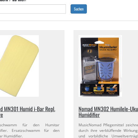
Suchen
 MN301 Humid i-​Bar Repl.
Nomad MN302 Humilele-​Uku
ge
Humidifier
tzschwamm für den Humitar
MusicNomad Pflegemittel zeichn
ifier. Ersatzschwamm für den
durch ihre verblüffende Wirkun
r Humidifier.
und vorbildliche Umweltverträgl