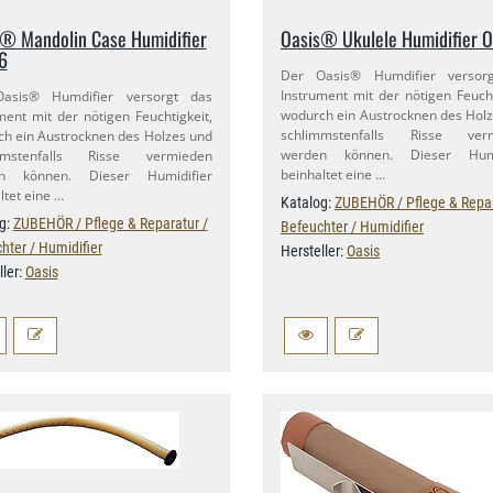
® Mandolin Case Humidifier
Oasis® Ukulele Humidifier O
6
Der Oasis® Humdifier versor
Instrument mit der nötigen Feucht
asis® Humdifier versorgt das
wodurch ein Austrocknen des Hol
ment mit der nötigen Feuchtigkeit,
schlimmstenfalls Risse ver
h ein Austrocknen des Holzes und
werden können. Dieser Humi
mmstenfalls Risse vermieden
beinhaltet eine …
n können. Dieser Humidifier
ltet eine …
Katalog:
ZUBEHÖR / Pflege & Repar
g:
ZUBEHÖR / Pflege & Reparatur /
Befeuchter / Humidifier
hter / Humidifier
Hersteller:
Oasis
ller:
Oasis