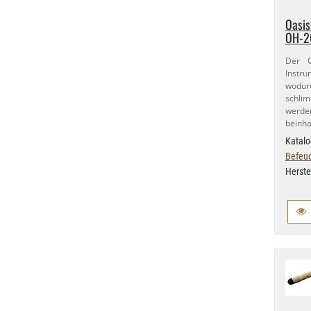
Oasis
OH-​2
Der O
Instru
wodurc
schli
werde
beinha
Katalo
Befeuc
Herste