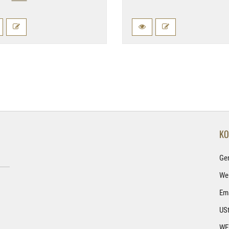
KO
Ge
Wel
Ema
USt
WE