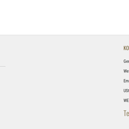
KO
Ge
Wel
Ema
USt
WE
Te