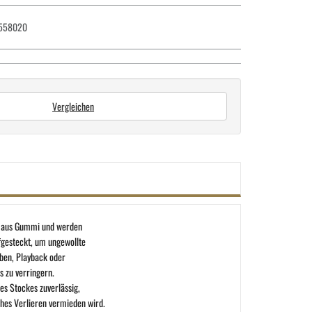
558020
Vergleichen
d aus Gummi und werden
fgesteckt, um ungewollte
Üben, Playback oder
s zu verringern.
es Stockes zuverlässig,
ches Verlieren vermieden wird.