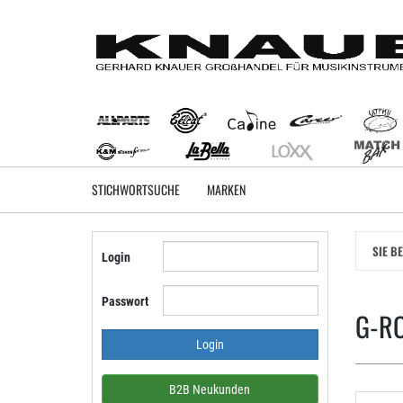
Zum
Hauptinhalt
springen
STICHWORTSUCHE
MARKEN
SIE B
Login
Passwort
G-RO
B2B Neukunden