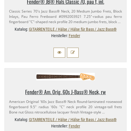
Fender® JB® Hals Classic 70, pau f, inl.
Classic Series 70's Jazz Bass® Neck, 20 Medium Jumbo Frets, Block
Inlays, Pau Ferro Fretboard #0992003921 7.​25"-​radius pau ferro
fingerboard "C"-​shaped neck profile 20 medium-​jumbo frets, block …
Katalog:
GITARRENTEILE / Hälse / Hälse für Bass / Jazz Bass®
Hersteller:
Fender
Fender® Am. Orig. 60s J-​Bass® Neck, rw
American Original '60s Jazz Bass® Neck Round-​laminated rosewood
fingerboard 9.​5" radius '60s "C" neck profile 20 vintage-​tall frets
Bone nut Gloss nitrocellulose lacquer finish Vintage-​style …
Katalog:
GITARRENTEILE / Hälse / Hälse für Bass / Jazz Bass®
Hersteller:
Fender