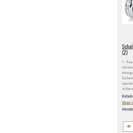
Schal
(2)
1 Paar
chrome
ein
Sicher
spezi
sicher
Katalo
Strap 
Herste