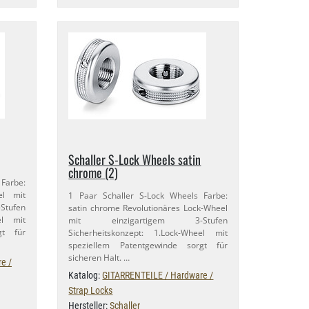
Schaller S-​Lock Wheels satin
chrome (2)
 Farbe:
el mit
1 Paar Schaller S-​Lock Wheels Farbe:
ufen
satin chrome Revolutionäres Lock-​Wheel
eel mit
mit einzigartigem 3-​Stufen
gt für
Sicherheitskonzept: 1.​Lock-​Wheel mit
speziellem Patentgewinde sorgt für
sicheren Halt. …
e /
Katalog:
GITARRENTEILE / Hardware /
Strap Locks
Hersteller:
Schaller