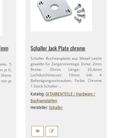
​1mm
Schaller Jack Plate chrome
Schaller Buchsenplatte aus Metall Leicht
gewölbt für Zargenmontage. Dicke: 2mm
hims 5
Breite: 35mm Länge: 35,​4mm
 je 0,​
Lochdurchmesser: 10mm Inkl. 4
 Shims
Befestigungsschrauben. Farbe: Chrome
 von je
1 Stück Schaller …
Katalog:
GITARRENTEILE / Hardware /
Buchsenplatten
Hersteller:
Schaller