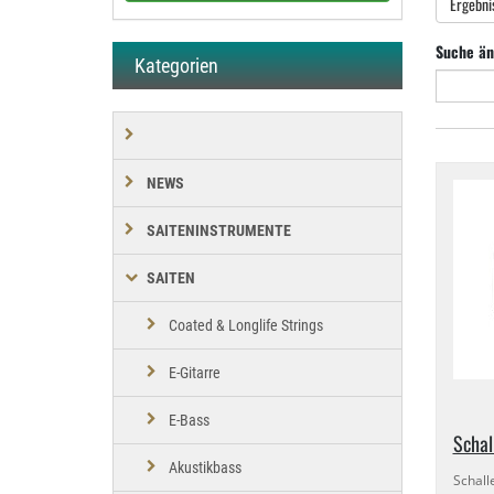
Ergebni
Suche än
Kategorien
NEWS
SAITENINSTRUMENTE
SAITEN
Coated & Longlife Strings
E-Gitarre
E-Bass
Schal
Akustikbass
Schall