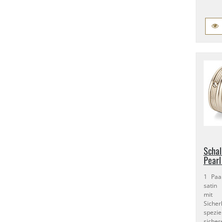
Schal
Pearl
1 Paar
satin 
mit 
Sicher
spezi
sicher