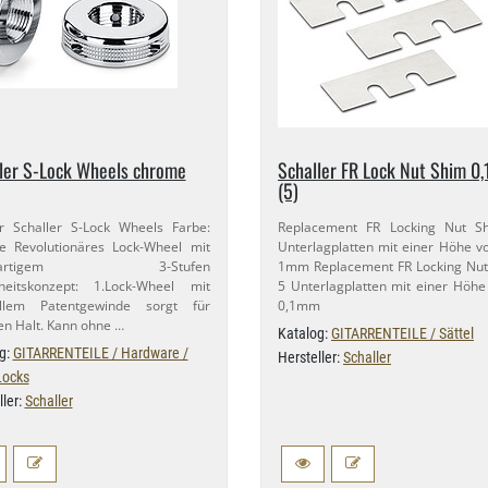
ler S-​Lock Wheels chrome
Schaller FR Lock Nut Shim 0,
(5)
 Schaller S-​Lock Wheels Farbe:
Replacement FR Locking Nut S
 Revolutionäres Lock-​Wheel mit
Unterlagplatten mit einer Höhe von
zigartigem 3-​Stufen
1mm Replacement FR Locking Nut
heitskonzept: 1.​Lock-​Wheel mit
5 Unterlagplatten mit einer Höhe
ellem Patentgewinde sorgt für
0,​1mm
en Halt. Kann ohne …
Katalog:
GITARRENTEILE / Sättel
g:
GITARRENTEILE / Hardware /
Hersteller:
Schaller
Locks
ller:
Schaller