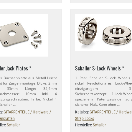
ler Jack Plates *
Schaller S-​Lock Wheels *
er Buchsenplatte aus Metall Leicht
1 Paar Schaller S-​Lock Wheels
t für Zargenmontage. Dicke: 2mm
nckel Revolutionäres Lock-​Whe
te: 35mm Länge: 35,​4mm
einzigartigem 3-​St
durchmesser: 10mm Inkl. 4
Sicherheitskonzept: 1.​Lock-​Wh
igungsschrauben. Farbe: Nickel 1
speziellem Patentgewinde sor
Schaller …
sicheren Halt. Kann ohne …
g:
GITARRENTEILE / Hardware /
Katalog:
GITARRENTEILE / Hardwar
nplatten
Strap Locks
ller:
Schaller
Hersteller:
Schaller