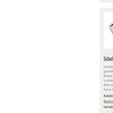
Schal
Schall
gewölb
Brei
Loch
Befest
Stück 
Katalo
Buchse
Herste