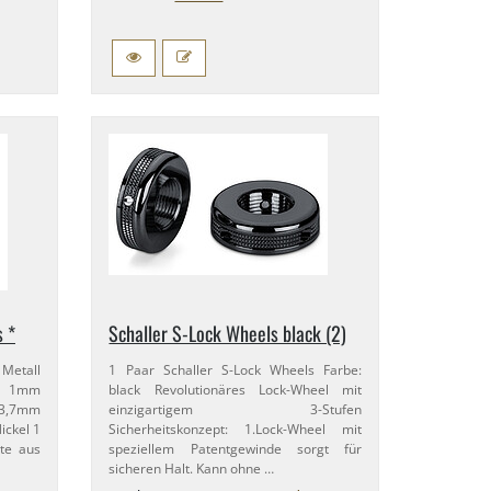
s *
Schaller S-​Lock Wheels black (2)
 Metall
1 Paar Schaller S-​Lock Wheels Farbe:
: 1mm
black Revolutionäres Lock-​Wheel mit
​7mm
einzigartigem 3-​Stufen
ickel 1
Sicherheitskonzept: 1.​Lock-​Wheel mit
ate aus
speziellem Patentgewinde sorgt für
sicheren Halt. Kann ohne …